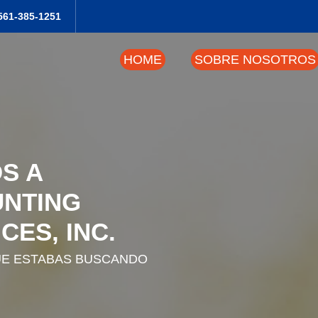
561-385-1251
HOME
SOBRE NOSOTROS
S A
NTING
CES, INC.
UE ESTABAS BUSCANDO